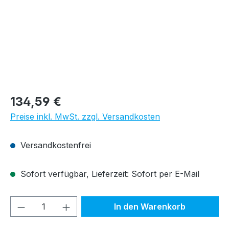
Regulärer Preis:
134,59 €
Preise inkl. MwSt. zzgl. Versandkosten
Versandkostenfrei
Sofort verfügbar, Lieferzeit: Sofort per E-Mail
Produkt Anzahl: Gib den gewünschten We
In den Warenkorb