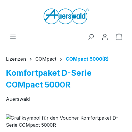
Zum Hauptinhalt springen
Ware
Lizenzen
COMpact
COMpact 5000(R)
Komfortpaket D-Serie
COMpact 5000R
Auerswald
Bildergalerie überspringen