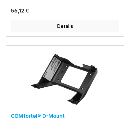
Regulärer Preis:
56,12 €
Details
COMfortel® D-Mount