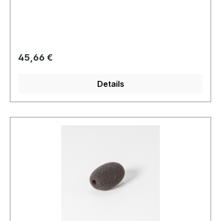
Regulärer Preis:
45,66 €
Details