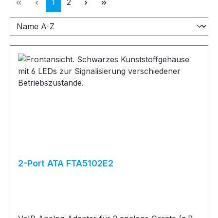
Seite
Seite
1
2
2-Port ATA FTA5102E2