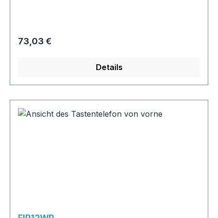
Regulärer Preis:
73,03 €
Details
FIP12WP