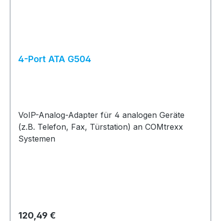
4-Port ATA G504
VoIP-Analog-Adapter für 4 analogen Geräte
(z.B. Telefon, Fax, Türstation) an COMtrexx
Systemen
Regulärer Preis:
120,49 €