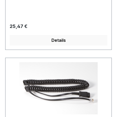
Regulärer Preis:
25,47 €
Details