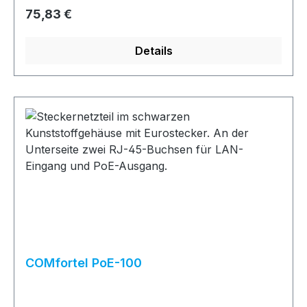
Regulärer Preis:
75,83 €
Details
COMfortel PoE-100