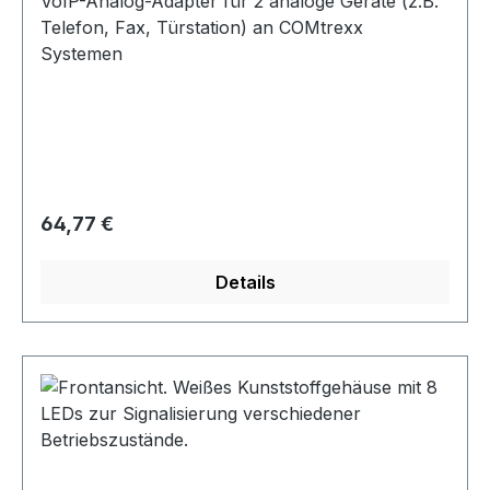
VoIP-Analog-Adapter für 2 analoge Geräte (z.B.
Telefon, Fax, Türstation) an COMtrexx
Systemen
Regulärer Preis:
64,77 €
Details