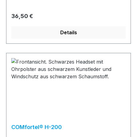
Regulärer Preis:
36,50 €
Details
COMfortel® H-200