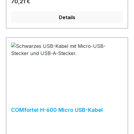
Regulärer Preis:
70,21 €
Details
COMfortel H-600 Micro USB-Kabel