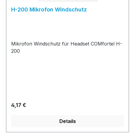
H-200 Mikrofon Windschutz
Mikrofon Windschutz für Headset COMfortel H-
200
Regulärer Preis:
4,17 €
Details