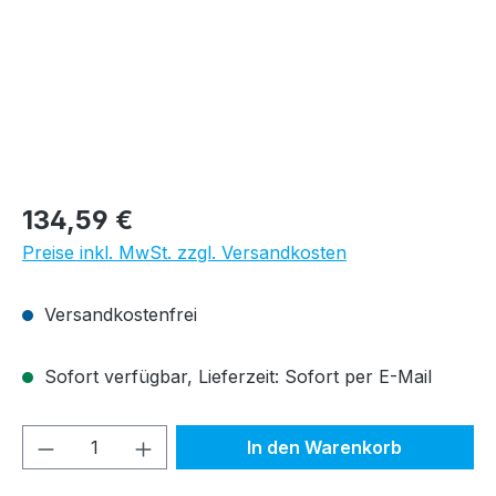
Regulärer Preis:
134,59 €
Preise inkl. MwSt. zzgl. Versandkosten
Versandkostenfrei
Sofort verfügbar, Lieferzeit: Sofort per E-Mail
Produkt Anzahl: Gib den gewünschten We
In den Warenkorb