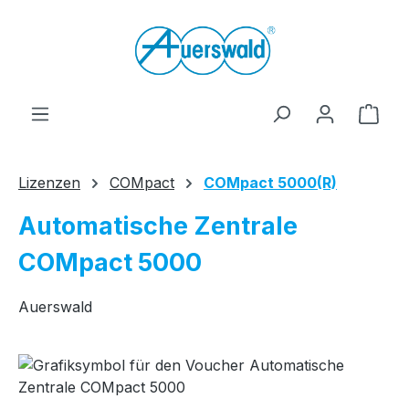
Zum Hauptinhalt springen
Ware
Lizenzen
COMpact
COMpact 5000(R)
Automatische Zentrale
COMpact 5000
Auerswald
Bildergalerie überspringen