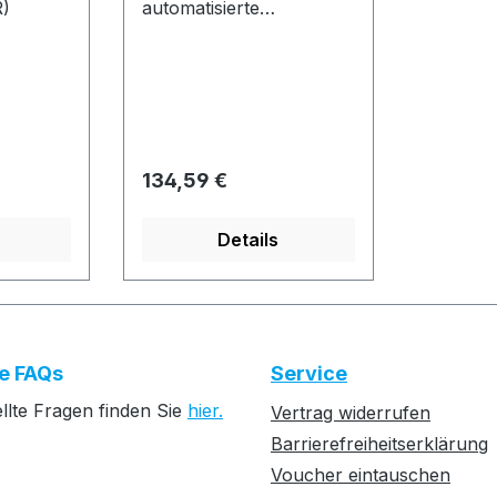
)
automatisierte
Vermittlung von
Gesprächen
Regulärer Preis:
134,59 €
Details
e FAQs
Service
ellte Fragen finden Sie
hier.
Vertrag widerrufen
Barrierefreiheitserklärung
Voucher eintauschen