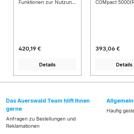
Funktionen zur Nutzung
COMpact 5000(R
von IP-Telefonen
anderer Hersteller
Regulärer Preis:
Regulärer Preis:
420,19 €
393,06 €
Details
Details
Das Auerswald Team hilft Ihnen
Allgemein
gerne
Häufig gest
Anfragen zu Bestellungen und
Reklamationen