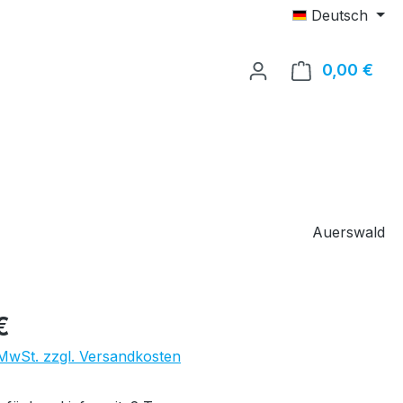
Deutsch
0,00 €
Ware
Auerswald
eis:
€
. MwSt. zzgl. Versandkosten