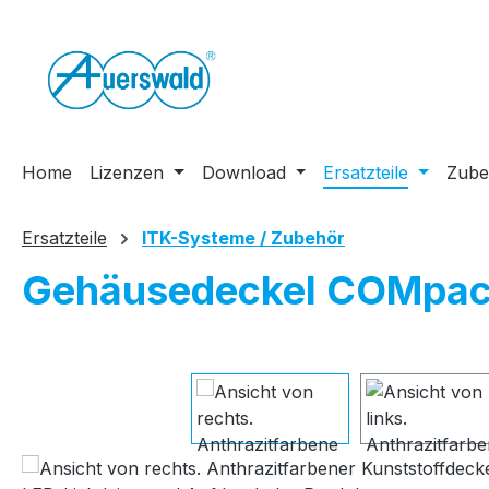
m Hauptinhalt springen
Zur Suche springen
Zur Hauptnavigation springen
Home
Lizenzen
Download
Ersatzteile
Zube
Ersatzteile
ITK-Systeme / Zubehör
Gehäusedeckel COMpac
Bildergalerie überspringen