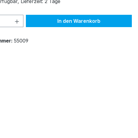
fügbar, Lieferzeit: 2 Tage
 Anzahl: Gib den gewünschten Wert ein 
In den Warenkorb
mmer:
55009