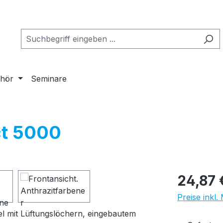
hör
Seminare
t 5000
Regulärer Pr
24,87 
Preise inkl