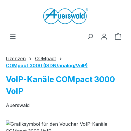
Zum Hauptinhalt springen
Ware
Lizenzen
COMpact
COMpact 3000 (ISDN/analog/VoIP)
VoIP-Kanäle COMpact 3000
VoIP
Auerswald
Bildergalerie überspringen