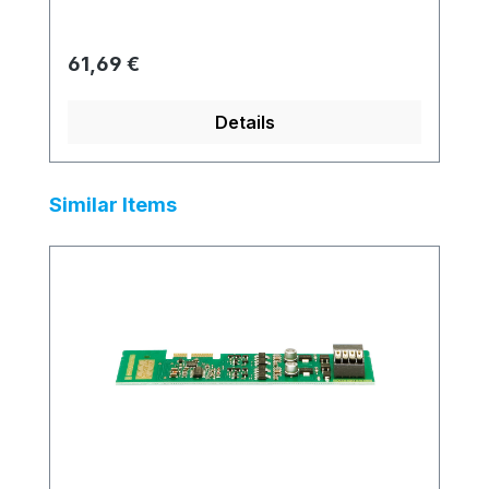
Regulärer Preis:
61,69 €
Details
Produktgalerie überspringen
Similar Items