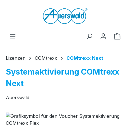
Zum Hauptinhalt springen
Ware
Lizenzen
COMtrexx
COMtrexx Next
Systemaktivierung COMtrexx
Next
Auerswald
Bildergalerie überspringen