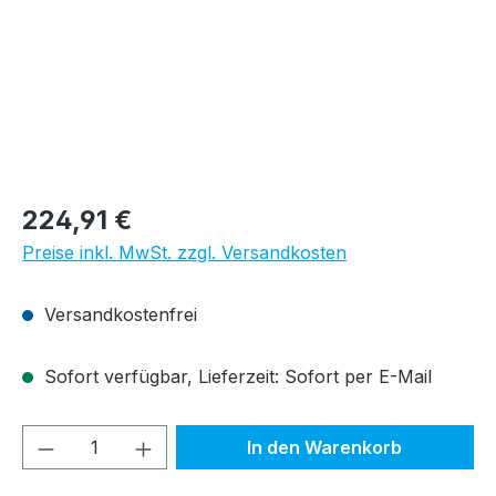
Regulärer Preis:
224,91 €
Preise inkl. MwSt. zzgl. Versandkosten
Versandkostenfrei
Sofort verfügbar, Lieferzeit: Sofort per E-Mail
Produkt Anzahl: Gib den gewünschten We
In den Warenkorb