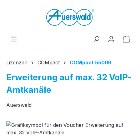
Zum Hauptinhalt springen
Ware
Lizenzen
COMpact
COMpact 5500R
Erweiterung auf max. 32 VoIP-
Amtkanäle
Auerswald
Bildergalerie überspringen