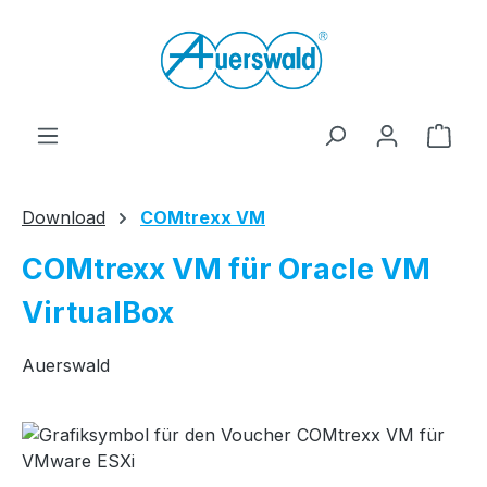
Zum Hauptinhalt springen
Ware
Download
COMtrexx VM
COMtrexx VM für Oracle VM
VirtualBox
Auerswald
Bildergalerie überspringen